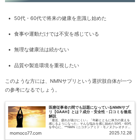
50代・60代で将来の健康を意識し始めた
食事や運動だけでは不安を感じている
無理な健康法は続かない
品質や製造環境を重視したい
このような方には、NMNサプリという選択肢自体が一つ
の参考になるでしょう。
医療従事者の間でも話題になっているNMNサプ
リ【GAAH】とは？成分・安全性・口コミを徹底
解説
「最近、疲れが抜けにくい」「年齢とともに体力の衰えを
感じるようになった」そんな悩みを感じ始めた50代・60代
を中心に、**NMN（ニコチンアミド・モノヌクレオチド）
**が注目されています。中でも近年、**医療従事者の間で
2025.12.28
momoco77.com
も話題になっているN...