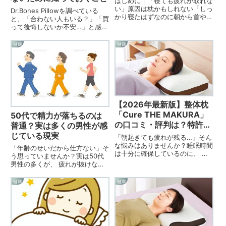
はじめに｜「寝ても疲れが取れな
い」原因は枕かもしれない「しっ
Dr.Bones Pillowを調べている
かり寝たはずなのに朝から首や肩
と、「合わない人もいる？」「買
が重い」「夜中に何度も目が覚め
って後悔しないか不安…」と感じ
る」「年齢とともに眠りが浅くな
る方も多いと思います。結論から
った」——こうした悩みを抱える
言うと、Dr.Bones Pillowは“誰に
健康
健康
人は少なくありません。特に40
でも合う枕”ではありません。た
代・50代以降になると、睡眠
だし、👉 合わない人の特徴を事
の...
前...
【2026年最新版】整体枕
「Cure THE MAKURA」
50代で精力が落ちるのは
の口コミ・評判は？特許取
普通？実は多くの男性が感
得構造の特徴やおすすめな
じている現実
「朝起きても疲れが残る…」そん
人を徹底解説
な悩みはありませんか？睡眠時間
「年齢のせいだから仕方ない」そ
は十分に確保しているのに、 朝
う思っていませんか？実は50代
起きると首や肩がこわばる 寝返
男性の多くが、 疲れが抜けない
りが多く、ぐっすり眠れた気がし
自信が持てない 以前のように続
ない 自分に合う枕が見つからな
かないと感じています。原因は加
健康
健康
いそんな悩みを抱えている人は少
齢そのものより血流・巡り・生活
なくありません。そこで注目さ
習慣の変化です。だからこそ、薬
れ...
ではなく体の内側から支えるサ...