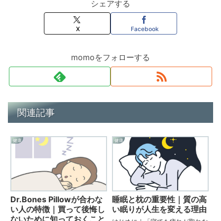
シェアする
X
Facebook
momoをフォローする
関連記事
健康
健康
Dr.Bones Pillowが合わな
睡眠と枕の重要性｜質の高
い人の特徴｜買って後悔し
い眠りが人生を変える理由
ないために知っておくこと