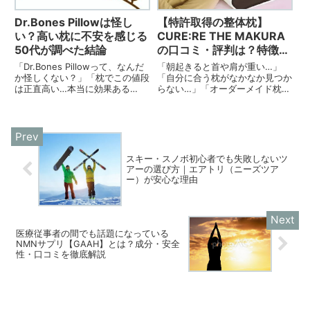
Dr.Bones Pillowは怪し
【特許取得の整体枕】
い？高い枕に不安を感じる
CURE:RE THE MAKURA
50代が調べた結論
の口コミ・評判は？特徴・
効果・価格を徹底解説
「Dr.Bones Pillowって、なんだ
「朝起きると首や肩が重い…」
か怪しくない？」「枕でこの値段
「自分に合う枕がなかなか見つか
は正直高い…本当に効果ある
らない…」「オーダーメイド枕を
の？」50代になると、首・肩・
使っても、しっくりこない…」こ
睡眠の悩みが増える一方で、高額
のような悩みを抱えている方に注
な健康グッズには慎重になるのが
目されているのが、
正直なところです。私自身も、・
**CURE:RE（キュアレ）の
整体枕・低反発枕・オ...
「THE MAKURA」**です。THE
...
スキー・スノボ初心者でも失敗しないツ
アーの選び方｜エアトリ（ニーズツア
ー）が安心な理由
医療従事者の間でも話題になっている
NMNサプリ【GAAH】とは？成分・安全
性・口コミを徹底解説