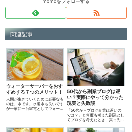
momoをフォローする
関連記事
生活
生活
ウォーターサーバーをおす
50代から副業ブログは遅
すめする７つのメリット！
い？実際にやって分かった
人間が生きていくために必要なも
現実と失敗談
のは、水です。水道水も良いです
が一家に一台家電としてウォータ
「50代からブログ副業は遅いの
ーサーバーを置いてはいかがでし
では？」と何度も考えた副業とし
ょうか？朝起きて美味しいお茶、
てブログを考えたとき、真っ先に
コーヒーを飲む。カップ麺も手軽
浮かんだのがこの不安でした。
にできてお湯を沸かす必要のない
今さらブログなんて遅い？ 若い
生活
生活