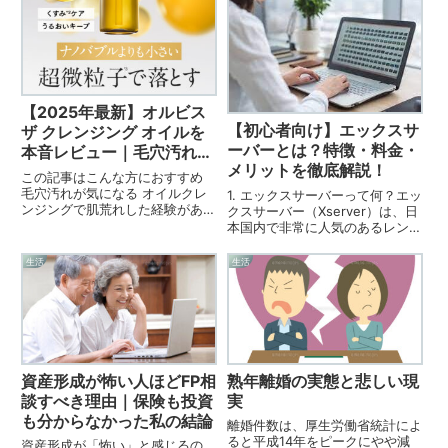
ウォーターサーバーをおすすめ
人ばかりで太刀打ちできないので
す...
は？ 覚えることが多すぎて挫折
しそう正直、始める前は**「ど...
【2025年最新】オルビス
【初心者向け】エックスサ
ザ クレンジング オイルを
ーバーとは？特徴・料金・
本音レビュー｜毛穴汚れ・
メリットを徹底解説！
アイメイクもスッキリ落ち
この記事はこんな方におすすめ
る？
毛穴汚れが気になる オイルクレ
1. エックスサーバーって何？エッ
ンジングで肌荒れした経験がある
クスサーバー（Xserver）は、日
「オルビス ザ クレンジング オイ
本国内で非常に人気のあるレンタ
ル」が気になっている W洗顔不
ルサーバーサービスのひとつで
要・濡れた手OKのクレンジング
す。2003年のサービス開始以
生活
生活
を探しているオルビス ザ クレン
来、安定性と高速性で多くのユー
ジング オイルとは？オ...
ザーから支持されています。ブロ
グや企業サイト、ネット...
資産形成が怖い人ほどFP相
熟年離婚の実態と悲しい現
談すべき理由｜保険も投資
実
も分からなかった私の結論
離婚件数は、厚生労働省統計によ
ると平成14年をピークにやや減
資産形成が「怖い」と感じるの