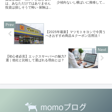
少傾向ないし横ばいに推移してい
は、あなただけではありません
ますが、同居期間ごとの離婚件数
投資は損しそうで怖い 保険は何
をみると、同居年数が20年以上
が正解か分からない 年金だけで
の夫婦の離婚件数は横ばいないし
本当に足りるのか不安 でも、今
増加傾向にあります。
さら誰に相談すればいいのか分か
らない正直に言うと、これは数年
前の私自身です。「資産形成」と
い...
【2025年最新】マツモトキヨシで今買う
べきおすすめ商品＆クーポン活用法！
【初心者必見】エックスサーバーの魅力7
選｜他社と比較して選ばれる理由とは？