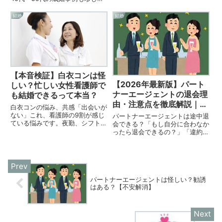
ービスです。特に、 忙しくて時
ありません。成婚できる人の共通
間がない人 センスに自信がない
点 年齢だけで諦めない 条件を現
結婚
結婚
人 自作で失敗したくない人から
実的に設定している コンシェル
高...
ジュの助言を素直に聞く逆に難航
する人 年下希望に固執 理...
【本音検証】白衣コンは怪
【2026年最新版】パート
しい？忙しい女性看護師で
ナーエージェントの退会理
も結婚できるって本当？
由・注意点を徹底解説｜入
白衣コンの悩み、共感「出会いが
会前に知っておきたいポイ
ない」これ、看護師の9割が感じ
パートナーエージェントは途中退
ント
ている悩みです。夜勤、シフト
会できる？「もし自分に合わなか
制、土日勤務。友達と予定が合わ
ったら退会できるの？」「違約金
ない。合コンも婚活パーティーも
はかかる？」「入会前に退会ルー
参加できない。気づいたら職場と
ルを知っておきたい」結婚相談所
家の往復だけ。同年代はどんどん
は決して安いサービスではないた
結婚していくのに、自分だけ取り
め、入会前に退会条件を確認して
残...
おくことは非常に重要です。結
論...
パートナーエージェントは怪しい？勧誘
はある？【不安解消】