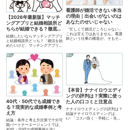
看護師が婚活できない本当
の理由｜出会いがないのは
【2026年最新版】マッチ
あなたのせいじゃない
ングアプリと結婚相談所ど
ちらが結婚できる？徹底比
「忙しくて婚活どころじゃない」
これは甘えではありません。看護
較してわかった本当の違い
結婚したいならマッチングアプリ
師という仕事の構造が、そもそも
と結婚相談所どっち？「婚活を始
出会いに不利です。まず現実を整
めたいけど、マッチングアプリと
理しましょう。理由①：シフト
結婚相談所のどちらを選べばいい
勤務は恋愛と相性が悪い一般職の
の？」「本当に結婚できるのはど
結婚
結婚
人は土日休み＋夜は自由。看護師
っち？」「費用をかける価値はあ
は夜勤＋平日休み＋体力消耗。予
る？」婚活を始める人の多くが最
定...
初に悩むポイントです。近年は
マ...
【本音】ナナイロウエディ
ングの評判は？実際に使っ
40代・50代でも成婚でき
た人の口コミと注意点
る？現実的な成婚事例と考
ナナイロウエディングの評判は？
え方
結論ナナイロウエディングは、
👉 「コスパ良く・手軽に・失敗
結論：条件と考え方次第で十分可
せずにプロフィールムービーを作
能パートナーエージェントでは、
りたい人」にかなり評判の良いサ
40代・50代の成婚事例も珍しく