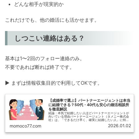
どんな相手が現実的か
これだけでも、他の婚活にも活かせます。
しつこい連絡はある？
基本は1〜2回のフォロー連絡のみ。
不要であれば断れば終了です。
▶ まずは情報収集目的で利用してOKです。
【成婚率で選ぶ】パートナーエージェントは本当
に結婚できる？50代・40代も安心の婚活相談所
を徹底解説
結論：本気で結婚したい人ほどパートナーエージェントが
向いている理由パートナーエージェント（タメニー株式会
社）は、「できるだけ早く、確実に結婚したい人」に特化
した結婚相談所です。最大の特徴は業界トップクラスの成
2026.01.02
momoco77.com
婚率と、専任コンシェルジュによる...